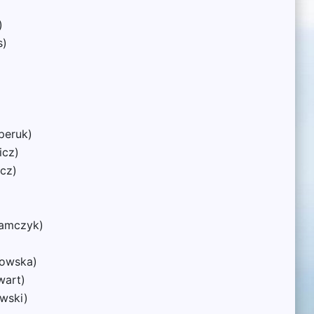
)
s)
peruk)
icz)
cz)
damczyk)
kowska)
wart)
wski)