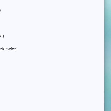
)
)
ki)
zkiewicz)