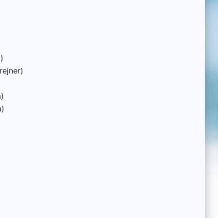
)
ejner)
)
a)