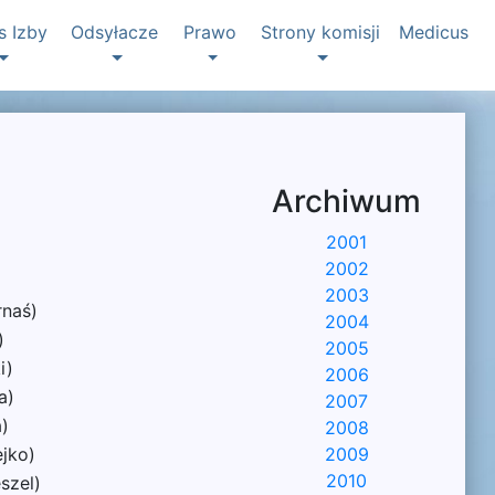
s Izby
Odsyłacze
Prawo
Strony komisji
Medicus
Archiwum
2001
2002
2003
rnaś)
2004
)
2005
i)
2006
a)
2007
)
2008
ejko)
2009
2010
szel)