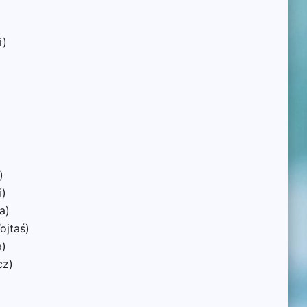
i)
)
i)
a)
ojtaś)
a)
cz)