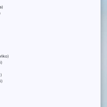
a)
)
eńko)
i)
)
i)