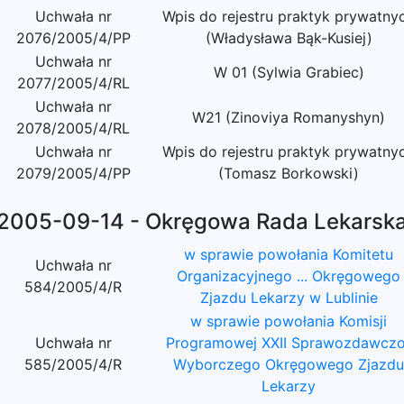
Uchwała nr
Wpis do rejestru praktyk prywatny
2076/2005/4/PP
(Władysława Bąk-Kusiej)
Uchwała nr
W 01 (Sylwia Grabiec)
2077/2005/4/RL
Uchwała nr
W21 (Zinoviya Romanyshyn)
2078/2005/4/RL
Uchwała nr
Wpis do rejestru praktyk prywatny
2079/2005/4/PP
(Tomasz Borkowski)
2005-09-14 - Okręgowa Rada Lekarsk
w sprawie powołania Komitetu
Uchwała nr
Organizacyjnego ... Okręgowego
584/2005/4/R
Zjazdu Lekarzy w Lublinie
w sprawie powołania Komisji
Uchwała nr
Programowej XXII Sprawozdawczo
585/2005/4/R
Wyborczego Okręgowego Zjazdu
Lekarzy