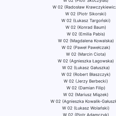
W 02 (Piotr Skoczylas)
W 02 (Radosław Krawczykiewic
W 02 (Piotr Sikorski)
W 02 (Łukasz Targoński)
W 02 (Konrad Baum)
W 02 (Emilia Pabis)
W 02 (Magdalena Kowalska)
W 02 (Paweł Pawełczak)
W 02 (Marcin Ciota)
W 02 (Agnieszka Łagowska)
W 02 (Łukasz Gałuszka)
W 02 (Robert Błaszczyk)
W 02 (Jerzy Berbecki)
W 02 (Damian Filip)
W 02 (Mariusz Miązek)
W 02 (Agnieszka Kowalik-Gałusz
W 02 (Łukasz Wolański)
W 02 (Piotr Adamczyk)