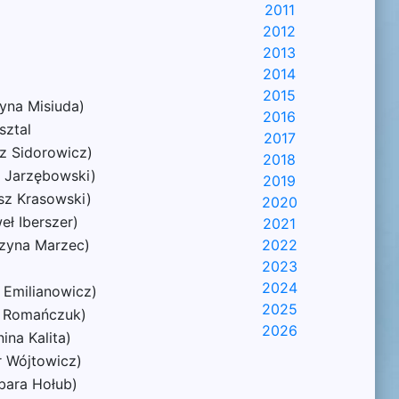
2011
2012
2013
2014
2015
yna Misiuda)
2016
sztal
2017
z Sidorowicz)
2018
j Jarzębowski)
2019
sz Krasowski)
2020
eł Iberszer)
2021
rzyna Marzec)
2022
2023
2024
 Emilianowicz)
2025
na Romańczuk)
2026
ina Kalita)
r Wójtowicz)
bara Hołub)