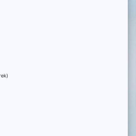
rek)
)