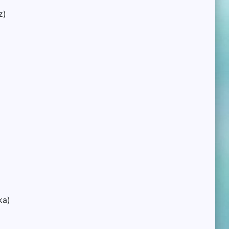
z)
ka)