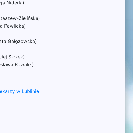
ja Niderla)
taszew-Zielińska)
a Pawlicka)
zata Gałęzowska)
iej Siczek)
esława Kowalik)
karzy w Lublinie