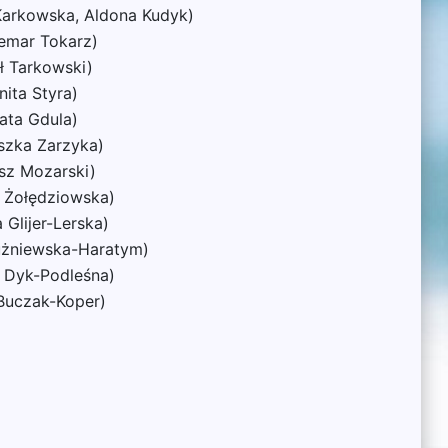
Karkowska, Aldona Kudyk)
demar Tokarz)
ł Tarkowski)
nita Styra)
ata Gdula)
szka Zarzyka)
sz Mozarski)
a Żołędziowska)
Glijer-Lerska)
łużniewska-Haratym)
a Dyk-Podleśna)
 Buczak-Koper)