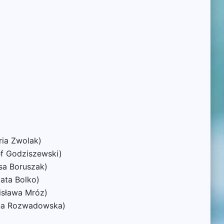
ria Zwolak)
ef Godziszewski)
sa Boruszak)
ata Bolko)
isława Mróz)
ena Rozwadowska)