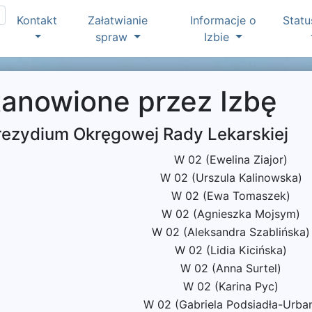
Kontakt
Załatwianie
Informacje o
Statu
spraw
Izbie
tanowione przez Izbę
rezydium Okręgowej Rady Lekarskiej
W 02 (Ewelina Ziajor)
W 02 (Urszula Kalinowska)
W 02 (Ewa Tomaszek)
W 02 (Agnieszka Mojsym)
W 02 (Aleksandra Szablińska)
W 02 (Lidia Kicińska)
W 02 (Anna Surtel)
W 02 (Karina Pyc)
W 02 (Gabriela Podsiadła-Urba