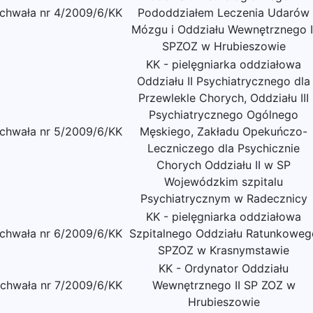
chwała nr 4/2009/6/KK
Pododdziałem Leczenia Udarów
Mózgu i Oddziału Wewnętrznego I
SPZOZ w Hrubieszowie
KK - pielęgniarka oddziałowa
Oddziału II Psychiatrycznego dla
Przewlekle Chorych, Oddziału III
Psychiatrycznego Ogólnego
chwała nr 5/2009/6/KK
Męskiego, Zakładu Opekuńczo-
Leczniczego dla Psychicznie
Chorych Oddziału II w SP
Wojewódzkim szpitalu
Psychiatrycznym w Radecznicy
KK - pielęgniarka oddziałowa
chwała nr 6/2009/6/KK
Szpitalnego Oddziału Ratunkoweg
SPZOZ w Krasnymstawie
KK - Ordynator Oddziału
chwała nr 7/2009/6/KK
Wewnętrznego II SP ZOZ w
Hrubieszowie