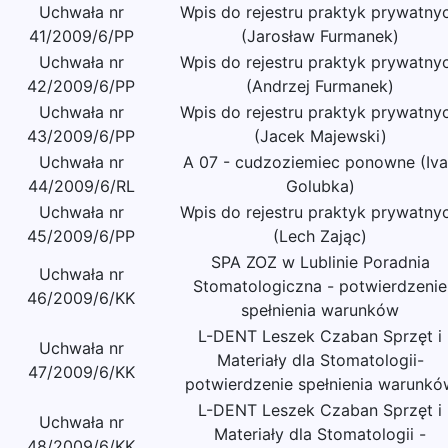
Uchwała nr
Wpis do rejestru praktyk prywatny
41/2009/6/PP
(Jarosław Furmanek)
Uchwała nr
Wpis do rejestru praktyk prywatny
42/2009/6/PP
(Andrzej Furmanek)
Uchwała nr
Wpis do rejestru praktyk prywatny
43/2009/6/PP
(Jacek Majewski)
Uchwała nr
A 07 - cudzoziemiec ponowne (Iv
44/2009/6/RL
Golubka)
Uchwała nr
Wpis do rejestru praktyk prywatny
45/2009/6/PP
(Lech Zając)
SPA ZOZ w Lublinie Poradnia
Uchwała nr
Stomatologiczna - potwierdzenie
46/2009/6/KK
spełnienia warunków
L-DENT Leszek Czaban Sprzęt i
Uchwała nr
Materiały dla Stomatologii-
47/2009/6/KK
potwierdzenie spełnienia warunkó
L-DENT Leszek Czaban Sprzęt i
Uchwała nr
Materiały dla Stomatologii -
48/2009/6/KK