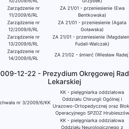
10/2009/6/RL
Grzybek)
Zarządzenie nr
ZA 21/01 - przeniesienie (Ewa
11/2009/6/RL
Bentkowska)
Zarządzenie nr
ZA 21/01 - przeniesienie (Agata
12/2009/6/RL
Goławska)
Zarządzenie nr
ZA 21/01 - przeniesienie (Magdale
13/2009/6/RL
Fudali-Walczak)
Zarządzenie nr
ZA 21/02 - śmierć (Wiesław Radej
14/2009/6/RL
009-12-22 - Prezydium Okręgowej Ra
Lekarskiej
KK - pielęgniarka oddziałowa
Oddziału Chirurgii Ogólnej i
chwała nr 3/2009/6/KK
Urazowo-Ortopedycznej oraz Blo
Operacyjnego SPZOZ Hrubieszó
KK - pielęgniarka oddziałowa
Oddziału Neurologicznego z