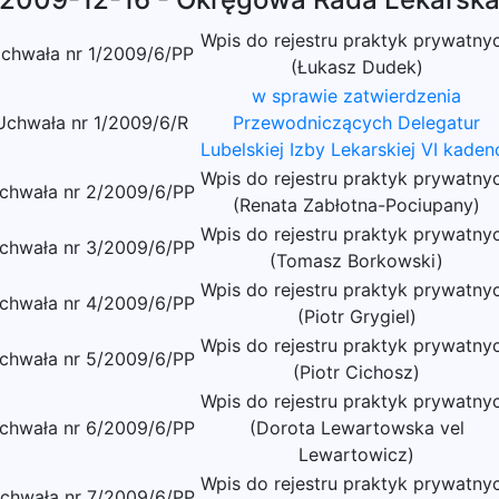
Wpis do rejestru praktyk prywatny
chwała nr 1/2009/6/PP
(Łukasz Dudek)
w sprawie zatwierdzenia
Uchwała nr 1/2009/6/R
Przewodniczących Delegatur
Lubelskiej Izby Lekarskiej VI kadenc
Wpis do rejestru praktyk prywatny
chwała nr 2/2009/6/PP
(Renata Zabłotna-Pociupany)
Wpis do rejestru praktyk prywatny
chwała nr 3/2009/6/PP
(Tomasz Borkowski)
Wpis do rejestru praktyk prywatny
chwała nr 4/2009/6/PP
(Piotr Grygiel)
Wpis do rejestru praktyk prywatny
chwała nr 5/2009/6/PP
(Piotr Cichosz)
Wpis do rejestru praktyk prywatny
chwała nr 6/2009/6/PP
(Dorota Lewartowska vel
Lewartowicz)
Wpis do rejestru praktyk prywatny
chwała nr 7/2009/6/PP