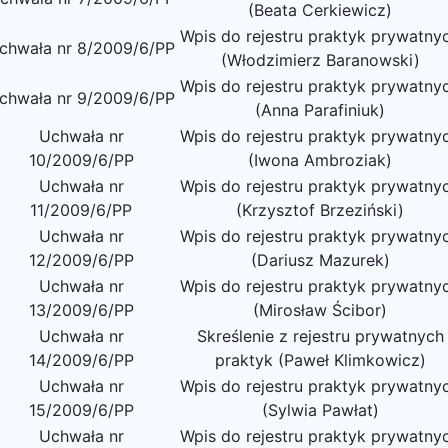
(Beata Cerkiewicz)
Wpis do rejestru praktyk prywatny
chwała nr 8/2009/6/PP
(Włodzimierz Baranowski)
Wpis do rejestru praktyk prywatny
chwała nr 9/2009/6/PP
(Anna Parafiniuk)
Uchwała nr
Wpis do rejestru praktyk prywatny
10/2009/6/PP
(Iwona Ambroziak)
Uchwała nr
Wpis do rejestru praktyk prywatny
11/2009/6/PP
(Krzysztof Brzeziński)
Uchwała nr
Wpis do rejestru praktyk prywatny
12/2009/6/PP
(Dariusz Mazurek)
Uchwała nr
Wpis do rejestru praktyk prywatny
13/2009/6/PP
(Mirosław Ścibor)
Uchwała nr
Skreślenie z rejestru prywatnych
14/2009/6/PP
praktyk (Paweł Klimkowicz)
Uchwała nr
Wpis do rejestru praktyk prywatny
15/2009/6/PP
(Sylwia Pawłat)
Uchwała nr
Wpis do rejestru praktyk prywatny