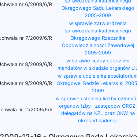
sprawozdania kadencyjnego
Uchwała nr 6/2009/6/R
Okręgowego Sądu Lekarskiego
2005-2009
w sprawie zatwierdzenia
sprawozdania kadencyjnego
Uchwała nr 7/2009/6/R
Okręgowego Rzecznika
Odpowiedzialności Zawodowej
2005-2009
w sprawie liczby i podziału
Uchwała nr 8/2009/6/R
mandatów w składzie organów LI
w sprawie udzielenia absolutoriu
Uchwała nr 9/2009/6/R
Okręgowej Radzie Lekarskiej 2005
2009
w sprawie ustalenia liczby członk
organów Izby i zastępców OROZ,
chwała nr 11/2009/6/R
delegatów na KZL oraz OKW na
okres VI kadencji
2009-12-16 - Okręgowa Rada Lekarsk