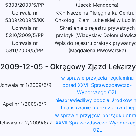
5308/2009/5/PP
(Jacek Mendocha)
Uchwała nr
KK - Naczelna Pielęgniarka Centr
5309/2009/5/KK
Onkologii Ziemi Lubelskiej w Lublin
Uchwała nr
Skreślenie z rejestru prywatnych
5310/2009/5/PP
praktyk (Władysław Dołomisiewicz
Uchwała nr
Wpis do rejestru praktyk prywatny
5311/2009/5/PP
(Magdalena Piwowarska)
2009-12-05 - Okręgowy Zjazd Lekarzy
w sprawie przyjęcia regulaminu
Uchwała nr 1/2009/6/R
obrad XXVII Sprawozdawczo-
Wyborczego OZL
niesprawiedliwy podział środków 
Apel nr 1/2009/6/R
finansowanie opieki zdrowotnej
w sprawie przyjęcia porządku obr
Uchwała nr 2/2009/6/R
XXVII Sprawozdawczo-Wyborczeg
OZL