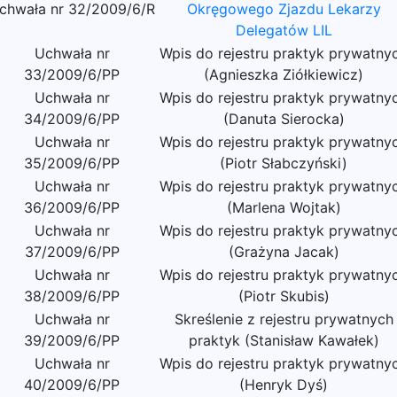
chwała nr 32/2009/6/R
Okręgowego Zjazdu Lekarzy
Delegatów LIL
Uchwała nr
Wpis do rejestru praktyk prywatny
33/2009/6/PP
(Agnieszka Ziółkiewicz)
Uchwała nr
Wpis do rejestru praktyk prywatny
34/2009/6/PP
(Danuta Sierocka)
Uchwała nr
Wpis do rejestru praktyk prywatny
35/2009/6/PP
(Piotr Słabczyński)
Uchwała nr
Wpis do rejestru praktyk prywatny
36/2009/6/PP
(Marlena Wojtak)
Uchwała nr
Wpis do rejestru praktyk prywatny
37/2009/6/PP
(Grażyna Jacak)
Uchwała nr
Wpis do rejestru praktyk prywatny
38/2009/6/PP
(Piotr Skubis)
Uchwała nr
Skreślenie z rejestru prywatnych
39/2009/6/PP
praktyk (Stanisław Kawałek)
Uchwała nr
Wpis do rejestru praktyk prywatny
40/2009/6/PP
(Henryk Dyś)