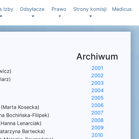
s Izby
Odsyłacze
Prawo
Strony komisji
Medicus
Archiwum
2001
wicz)
2002
larz)
2003
2004
2005
2006
 (Marta Kosecka)
2007
a Bochińska-Filipek)
2008
(Hanna Lenarciak)
2009
atarzyna Bartecka)
2010