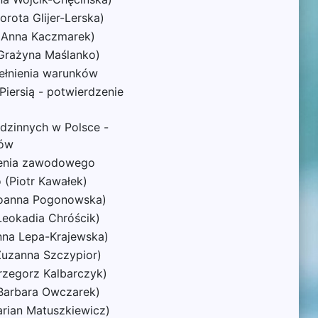
rota Glijer-Lerska)
 (Anna Kaczmarek)
Grażyna Maślanko)
pełnienia warunków
iersią - potwierdzenie
dzinnych w Polsce -
ków
lenia zawodowego
 (Piotr Kawałek)
Joanna Pogonowska)
Leokadia Chróścik)
nna Lepa-Krajewska)
Zuzanna Szczypior)
rzegorz Kalbarczyk)
Barbara Owczarek)
rian Matuszkiewicz)