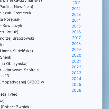
ta Maleska-Szymańska)
2011
Paulina Nowińska)
2012
rbiczuk-Oremczuk)
2013
ta Porębiak)
2014
eł Kowalczyk)
2015
tr Kotiuk)
2016
2017
ndrzej Brzozowski)
2018
ak)
2019
(Hanna Sudzińska)
2020
 Shenk)
2021
zyna Obszyńska)
2022
em Udarowym Szpitala
2023
na 13
2024
o-Ortopedycznej SPZOZ w
2025
2026
eta Tylec)
cz)
 (Robert Zwolak)