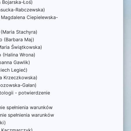
 Bojarska-Łoś)
Krasucka-Rabczewska)
i, Magdalena Ciepielewska-
(Maria Stachyra)
o (Barbara Maj)
Maria Świątkowska)
 (Halina Wrona)
Joanna Gawlik)
iech Legieć)
na Krzeczkowska)
rzozowska-Gałan)
ologii - potwierdzenie
enie spełnienia warunków
enie spełnienia warunków
ki)
t Kaczmarczyk)