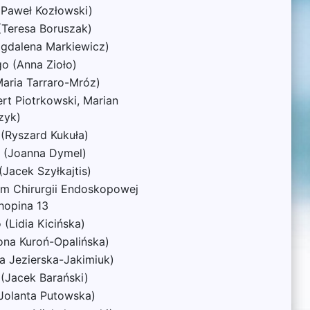
(Paweł Kozłowski)
(Teresa Boruszak)
gdalena Markiewicz)
o (Anna Zioło)
aria Tarraro-Mróz)
rt Piotrkowski, Marian
zyk)
(Ryszard Kukuła)
 (Joanna Dymel)
Jacek Szyłkajtis)
em Chirurgii Endoskopowej
hopina 13
(Lidia Kicińska)
ona Kuroń-Opalińska)
a Jezierska-Jakimiuk)
(Jacek Barański)
Jolanta Putowska)