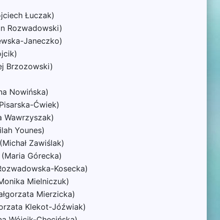
ojciech Łuczak)
fan Rozwadowski)
zewska-Janeczko)
jcik)
ej Brzozowski)
ina Nowińska)
Pisarska-Ćwiek)
na Wawrzyszak)
ilah Younes)
(Michał Zawiślak)
 (Maria Górecka)
 Rozwadowska-Kosecka)
Monika Mielniczuk)
łgorzata Mierzicka)
orzata Klekot-Jóźwiak)
na Wójcik-Chęcińska)