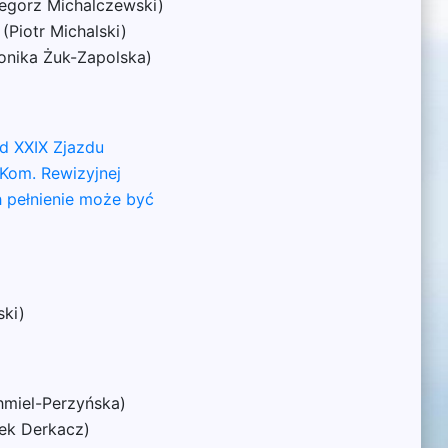
egorz Michalczewski)
Piotr Michalski)
onika Żuk-Zapolska)
d XXIX Zjazdu
Kom. Rewizyjnej
h pełnienie może być
ski)
hmiel-Perzyńska)
rek Derkacz)