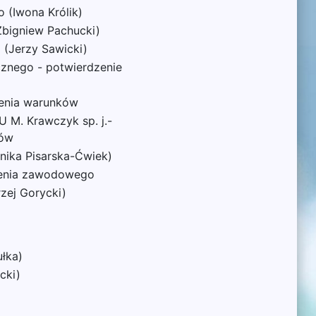
 (Iwona Królik)
Zbigniew Pachucki)
 (Jerzy Sawicki)
cznego - potwierdzenie
ienia warunków
 M. Krawczyk sp. j.-
ków
nika Pisarska-Ćwiek)
lenia zawodowego
zej Gorycki)
ułka)
cki)