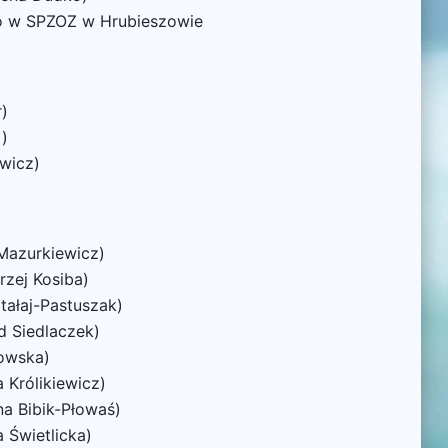
go w SPZOZ w Hrubieszowie
)
i)
wicz)
 Mazurkiewicz)
rzej Kosiba)
tałaj-Pastuszak)
d Siedlaczek)
rowska)
 Królikiewicz)
na Bibik-Płowaś)
 Świetlicka)