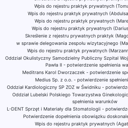
Wpis do rejestru praktyk prywatnych (Toma
Wpis do rejestru praktyk prywatnych (Abdulsa
Wpis do rejestru praktyk prywatnych (Mar
Wpis do rejestru praktyk prywatnych (Dari
Skreślenie z rejestru prywatnych praktyk (Mag
w sprawie delegowania zespołu wizytacyjnego (M
Wpis do rejestru praktyk prywatnych (Marzan
Oddział Okulistyczny Samodzielny Publiczny Szpital Wo
Pawła II - potwierdzenie spełnienia 
Meditrans Karol Dworzaczek - potwierdzenie sp
Medius Sp. z o.o. - potwierdzenie spełnie
Oddział Kardiologiczny SP ZOZ w Świdniku - potwierdz
Oddział Lubelski Polskiego Towarzystwa Ginekologi
spełnienia warunków
L-DENT Sprzęt i Materiały dla Stomatologii - potwierd
Potwierdzenie dopełnienia obowiązku doskona
Wpis do rejestru praktyk prywatnych (Aga