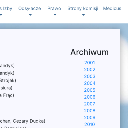
s Izby
Odsyłacze
Prawo
Strony komisji
Medicus
Archiwum
2001
landyk)
2002
landyk)
2003
Strojek)
2004
siura)
2005
a Frąc)
2006
2007
2008
2009
echan, Cezary Dudka)
2010