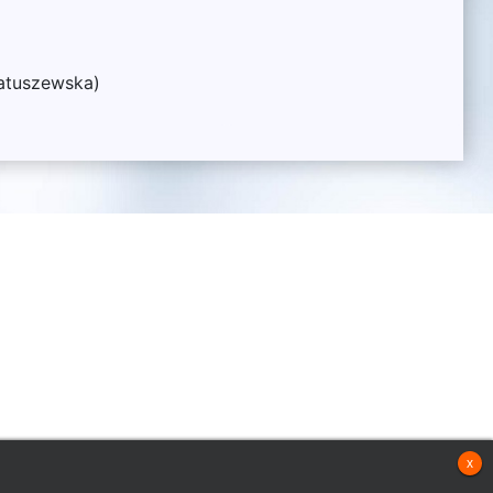
atuszewska)
DU
x