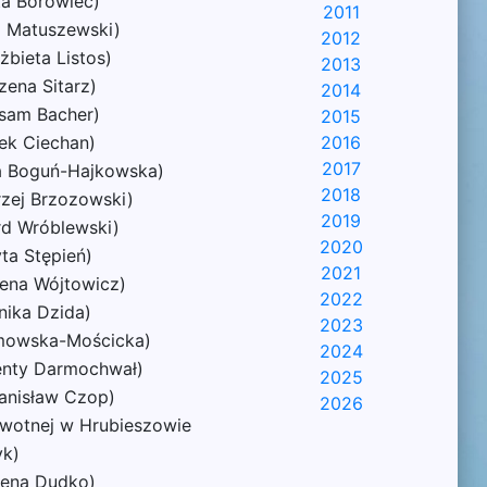
ta Borowiec)
2011
z Matuszewski)
2012
żbieta Listos)
2013
zena Sitarz)
2014
ysam Bacher)
2015
ek Ciechan)
2016
2017
na Boguń-Hajkowska)
2018
rzej Brzozowski)
2019
rd Wróblewski)
2020
ta Stępień)
2021
lena Wójtowicz)
2022
nika Dzida)
2023
ymowska-Mościcka)
2024
centy Darmochwał)
2025
tanisław Czop)
2026
owotnej w Hrubieszowie
yk)
żena Dudko)