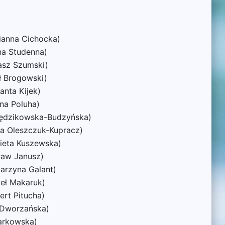
rianna Cichocka)
na Studenna)
asz Szumski)
ł Brogowski)
anta Kijek)
na Poluha)
 Rędzikowska-Budzyńska)
ta Oleszczuk-Kupracz)
bieta Kuszewska)
ław Janusz)
tarzyna Galant)
weł Makaruk)
ert Pitucha)
 Dworzańska)
arkowska)