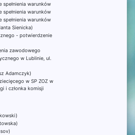
e spełnienia warunków
e spełnienia warunków
e spełnienia warunków
lanta Sienicka)
cznego - potwierdzenie
lenia zawodowego
cznego w Lublinie, ul.
asz Adamczyk)
ziecięcego w SP ZOZ w
 i członka komisji
rkowski)
stowska)
asov)