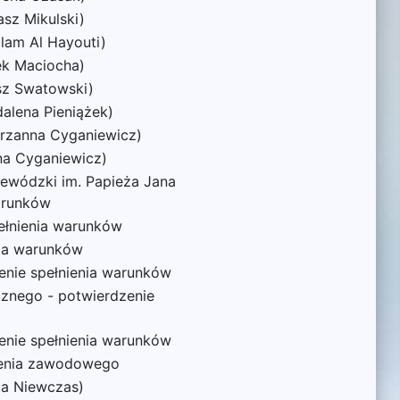
sz Mikulski)
lam Al Hayouti)
ek Maciocha)
usz Swatowski)
dalena Pieniążek)
arzanna Cyganiewicz)
na Cyganiewicz)
jewódzki im. Papieża Jana
warunków
ełnienia warunków
nia warunków
enie spełnienia warunków
cznego - potwierdzenie
zenie spełnienia warunków
lenia zawodowego
ta Niewczas)