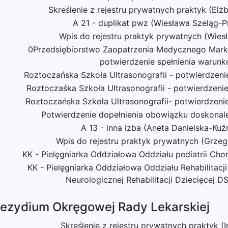
Skreślenie z rejestru prywatnych praktyk (Elżb
A 21 - duplikat pwz (Wiesława Szeląg-P
Wpis do rejestru praktyk prywatnych (Wiesł
0Przedsiębiorstwo Zaopatrzenia Medycznego Marku
potwierdzenie spełnienia warun
Roztoczańska Szkoła Ultrasonografii - potwierdzeni
Roztoczaśka Szkoła Ultrasonografii - potwierdzeni
Roztoczańska Szkoła Ultrasonografii- potwierdzeni
Potwierdzenie dopełnienia obowiązku doskona
A 13 - inna izba (Aneta Danielska-Kuź
Wpis do rejestru praktyk prywatnych (Grze
KK - Pielęgniarka Oddziałowa Oddziału pediatrii Cho
KK - Pielęgniarka Oddziałowa Oddziału Rehabilitacji
Neurologicznej Rehabilitacji Dziecięcej DS
rezydium Okręgowej Rady Lekarskiej
Skreślenie z rejestru prywatnych praktyk (