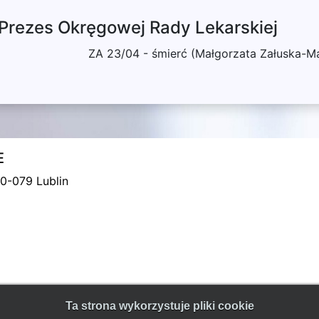
 Prezes Okręgowej Rady Lekarskiej
ZA 23/04 - śmierć (Małgorzata Załuska-M
E
MAPA DOJAZ
20-079 Lublin
© 2022 Copyright Lubelska Izba Lekarska w Lublinie
Ta strona wykorzystuje pliki cookie