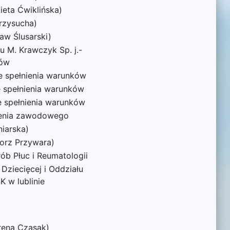
ieta Ćwiklińska)
rzysucha)
aw Ślusarski)
 M. Krawczyk Sp. j.-
ków
e spełnienia warunków
e spełnienia warunków
e spełnienia warunków
lenia zawodowego
niarska)
gorz Przywara)
rób Płuc i Reumatologii
 Dziecięcej i Oddziału
K w lublinie
Irena Czasak)