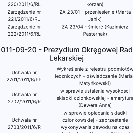
220/2011/6/RL
Korzan)
Zarządzenie nr
ZA 23/01 - przeniesienie (Marta
221/2011/6/RL
Janik)
Zarządzenie nr
ZA 23/04 - śmierć (Kazimierz
222/2011/6/RL
Pasternak)
2011-09-20 - Prezydium Okręgowej Rad
Lekarskiej
Wykreślenie z rejestru podmiotó
Uchwała nr
leczniczych - oświadczenie (Maria
2701/2011/6/PP
Matyńkowski)
w sprawie ustalenia wysokości
Uchwała nr
składki członkowskiej - emerytur
2702/2011/6/R
(Dewera Anna)
w sprawie opłacania składki
Uchwała nr
członkowskiej - zaprzestanie
2703/2011/6/R
wykonywania zawodu na czas