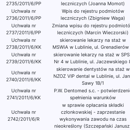
2735/2011/6/PP
leczniczych (Joanna Momot)
Uchwała nr
Wpis do rejestru podmiotów
2736/2011/6/PP
leczniczych (Zbigniew Waga)
Uchwała nr
Zmiana wpisu do rejestru podmiot
2737/2011/6/PP
leczniczych (Marcin Wieczorski)
Uchwała nr
skierowanie lekarzy na staż w
2738/2011/6/KK
MSWiA w Lublinie, ul. Grenadierów
Uchwała nr
skierowanie lekarzy na staż w SP
2739/2011/6/KK
Nr 4 w Lublinie, ul. Jaczewskiego 
skierowanie dentystów na staż w
Uchwała nr
NZOZ VIP dental w Lublinie, ul. Ja
2740/2011/6/KK
Sawy 1B/1
Uchwała nr
P.W. Dentomed s.c. - potwierdzeni
2741/2011/6/KK
spełnienia warunków
w sprawie opłacania składki
Uchwała nr
członkowskiej - zaprzestanie
2742/2011/6/R
wykonywania zawodu na czas
nieokreślony (Szczepański Janusz