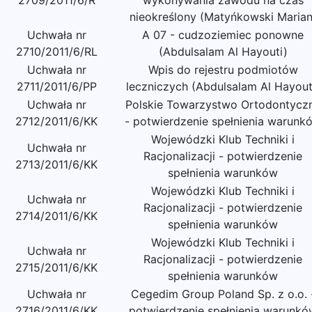
2709/2011/6/R
wykonywania zawodu na czas
nieokreślony (Matyńkowski Marian
Uchwała nr
A 07 - cudzoziemiec ponowne
2710/2011/6/RL
(Abdulsalam Al Hayouti)
Uchwała nr
Wpis do rejestru podmiotów
2711/2011/6/PP
leczniczych (Abdulsalam Al Hayout
Uchwała nr
Polskie Towarzystwo Ortodontycz
2712/2011/6/KK
- potwierdzenie spełnienia warunk
Wojewódzki Klub Techniki i
Uchwała nr
Racjonalizacji - potwierdzenie
2713/2011/6/KK
spełnienia warunków
Wojewódzki Klub Techniki i
Uchwała nr
Racjonalizacji - potwierdzenie
2714/2011/6/KK
spełnienia warunków
Wojewódzki Klub Techniki i
Uchwała nr
Racjonalizacji - potwierdzenie
2715/2011/6/KK
spełnienia warunków
Uchwała nr
Cegedim Group Poland Sp. z o.o. 
2716/2011/6/KK
potwierdzenie spełnienia warunkó