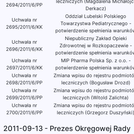
leczniczych (Magdalena Michałojć
2694/2011/6/PP
Derkacz)
Oddział Lubelski Polskiego
Uchwała nr
Towarzystwa Pediatrycznego -
2695/2011/6/KK
potwierdzenie spełnienia warunkó
Niepubliczny Zakład Opieki
Uchwała nr
Zdrowotnej w Rozkopaczewie -
2696/2011/6/KK
potwierdzenie spełnienia warunkó
Uchwała nr
MIP Pharma Polska Sp. z o.o. -
2697/2011/6/KK
potwierdzenie spełnienia warunkó
Uchwała nr
Zmiana wpisu do rejestru podmiot
2698/2011/6/PP
leczniczych (Bogusław Drozd)
Uchwała nr
Zmiana wpisu do rejestru podmiot
2699/2011/6/PP
leczniczych (Witold Zalichta)
Uchwała nr
Zmiana wpisu do rejestru podmiot
2700/2011/6/PP
leczniczych (Grzegorz Duszyński
2011-09-13 - Prezes Okręgowej Rady