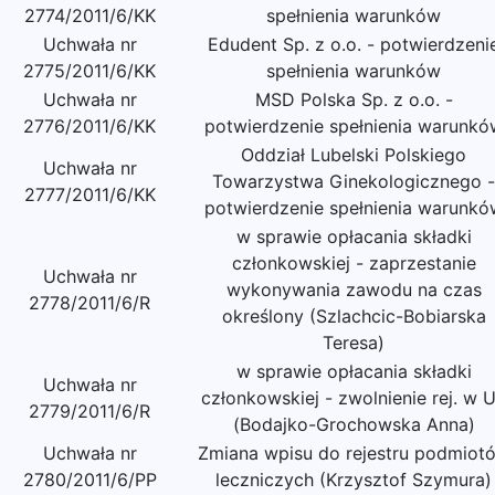
2774/2011/6/KK
spełnienia warunków
Uchwała nr
Edudent Sp. z o.o. - potwierdzeni
2775/2011/6/KK
spełnienia warunków
Uchwała nr
MSD Polska Sp. z o.o. -
2776/2011/6/KK
potwierdzenie spełnienia warunkó
Oddział Lubelski Polskiego
Uchwała nr
Towarzystwa Ginekologicznego -
2777/2011/6/KK
potwierdzenie spełnienia warunkó
w sprawie opłacania składki
członkowskiej - zaprzestanie
Uchwała nr
wykonywania zawodu na czas
2778/2011/6/R
określony (Szlachcic-Bobiarska
Teresa)
w sprawie opłacania składki
Uchwała nr
członkowskiej - zwolnienie rej. w 
2779/2011/6/R
(Bodajko-Grochowska Anna)
Uchwała nr
Zmiana wpisu do rejestru podmiot
2780/2011/6/PP
leczniczych (Krzysztof Szymura)