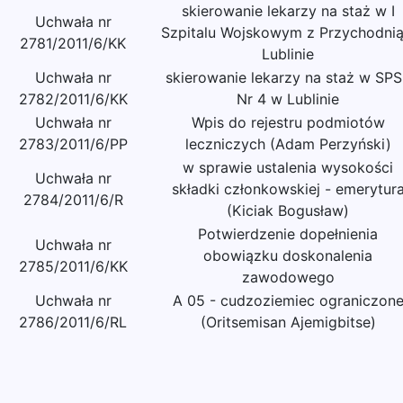
skierowanie lekarzy na staż w I
Uchwała nr
Szpitalu Wojskowym z Przychodni
2781/2011/6/KK
Lublinie
Uchwała nr
skierowanie lekarzy na staż w SP
2782/2011/6/KK
Nr 4 w Lublinie
Uchwała nr
Wpis do rejestru podmiotów
2783/2011/6/PP
leczniczych (Adam Perzyński)
w sprawie ustalenia wysokości
Uchwała nr
składki członkowskiej - emerytur
2784/2011/6/R
(Kiciak Bogusław)
Potwierdzenie dopełnienia
Uchwała nr
obowiązku doskonalenia
2785/2011/6/KK
zawodowego
Uchwała nr
A 05 - cudzoziemiec ograniczon
2786/2011/6/RL
(Oritsemisan Ajemigbitse)