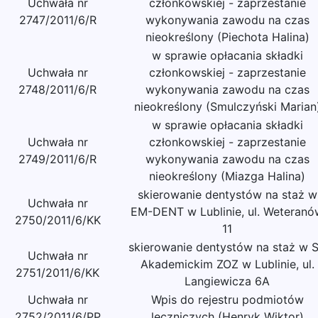
Uchwała nr
członkowskiej - zaprzestanie
2747/2011/6/R
wykonywania zawodu na czas
nieokreślony (Piechota Halina)
w sprawie opłacania składki
Uchwała nr
członkowskiej - zaprzestanie
2748/2011/6/R
wykonywania zawodu na czas
nieokreślony (Smulczyński Marian
w sprawie opłacania składki
Uchwała nr
członkowskiej - zaprzestanie
2749/2011/6/R
wykonywania zawodu na czas
nieokreślony (Miazga Halina)
skierowanie dentystów na staż w
Uchwała nr
EM-DENT w Lublinie, ul. Weteranó
2750/2011/6/KK
11
skierowanie dentystów na staż w 
Uchwała nr
Akademickim ZOZ w Lublinie, ul.
2751/2011/6/KK
Langiewicza 6A
Uchwała nr
Wpis do rejestru podmiotów
2752/2011/6/PP
leczniczych (Henryk Wiktor)