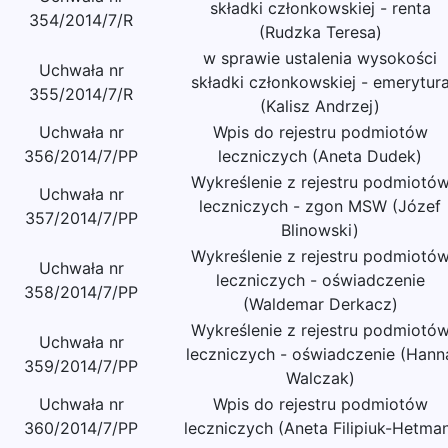
składki członkowskiej - renta
354/2014/7/R
(Rudzka Teresa)
w sprawie ustalenia wysokości
Uchwała nr
składki członkowskiej - emerytur
355/2014/7/R
(Kalisz Andrzej)
Uchwała nr
Wpis do rejestru podmiotów
356/2014/7/PP
leczniczych (Aneta Dudek)
Wykreślenie z rejestru podmiotó
Uchwała nr
leczniczych - zgon MSW (Józef
357/2014/7/PP
Blinowski)
Wykreślenie z rejestru podmiotó
Uchwała nr
leczniczych - oświadczenie
358/2014/7/PP
(Waldemar Derkacz)
Wykreślenie z rejestru podmiotó
Uchwała nr
leczniczych - oświadczenie (Hann
359/2014/7/PP
Walczak)
Uchwała nr
Wpis do rejestru podmiotów
360/2014/7/PP
leczniczych (Aneta Filipiuk-Hetma