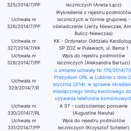
325/2014/7/PP
leczniczych (Aneta Łącz)
Wykreślenie z rejestru podmiotó
Uchwała nr
leczniczych w formie grupowej -
326/2014/7/PP
oświadczenie (Jerzy Niewczas, An
Bulicz-Niewczas)
Uchwała nr
KK - Ordynator Oddziału Kardiolog
327/2014/7/KK
SP ZOZ w Puławach, ul. Bema 1
Uchwała nr
Wpis do rejestru podmiotów
328/2014/7/PP
leczniczych (Aleksandra Bartuzi)
o zmianie uchwały Nr 176/2014/7/
Prezydium ORL w Lublinie z dnia 2
Uchwała nr
stycznia 2014r. w sprawie określen
329/2014/7/R
miesięcznego limitu kwotowego do
używania telefonów komórkowyc
Uchwała nr
A 07 - cudzoziemiec ponowne
330/2014/7/RL
(Augustine Nwuha)
Uchwała nr
Wpis do rejestru podmiotów
331/2014/7/PP
leczniczych (Krzysztof Scheller)