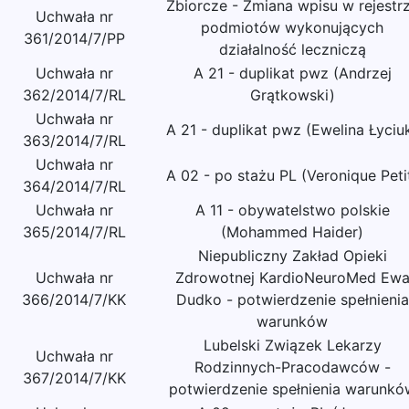
Zbiorcze - Zmiana wpisu w rejestr
Uchwała nr
podmiotów wykonujących
361/2014/7/PP
działalność leczniczą
Uchwała nr
A 21 - duplikat pwz (Andrzej
362/2014/7/RL
Grątkowski)
Uchwała nr
A 21 - duplikat pwz (Ewelina Łyciu
363/2014/7/RL
Uchwała nr
A 02 - po stażu PL (Veronique Peti
364/2014/7/RL
Uchwała nr
A 11 - obywatelstwo polskie
365/2014/7/RL
(Mohammed Haider)
Niepubliczny Zakład Opieki
Uchwała nr
Zdrowotnej KardioNeuroMed Ew
366/2014/7/KK
Dudko - potwierdzenie spełnienia
warunków
Lubelski Związek Lekarzy
Uchwała nr
Rodzinnych-Pracodawców -
367/2014/7/KK
potwierdzenie spełnienia warunkó