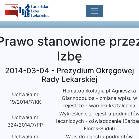
Prawo stanowione prze
Izbę
2014-03-04 - Prezydium Okręgowej
Rady Lekarskiej
Hematoonkologia.pl Agnieszka
Uchwała nr
Giannopoulos - zmiana wpisu w
19/2014/7/KK
rejestrze - warunki kształcenia
Wykreślenie z rejestru podmiotó
Uchwała nr
leczniczych - oświadczenie (Barba
324/2014/7/PP
Floras-Suduł)
Uchwała nr
Wpis do rejestru podmiotów