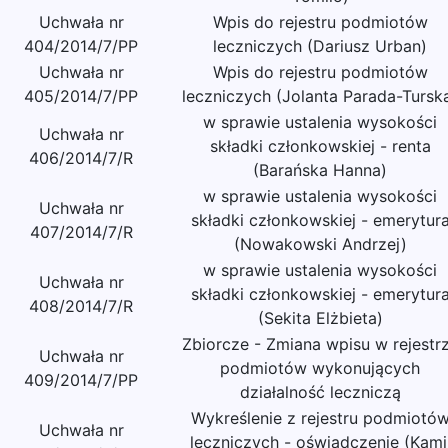
Uchwała nr
Wpis do rejestru podmiotów
404/2014/7/PP
leczniczych (Dariusz Urban)
Uchwała nr
Wpis do rejestru podmiotów
405/2014/7/PP
leczniczych (Jolanta Parada-Tursk
w sprawie ustalenia wysokości
Uchwała nr
składki członkowskiej - renta
406/2014/7/R
(Barańska Hanna)
w sprawie ustalenia wysokości
Uchwała nr
składki członkowskiej - emerytur
407/2014/7/R
(Nowakowski Andrzej)
w sprawie ustalenia wysokości
Uchwała nr
składki członkowskiej - emerytur
408/2014/7/R
(Sekita Elżbieta)
Zbiorcze - Zmiana wpisu w rejestr
Uchwała nr
podmiotów wykonujących
409/2014/7/PP
działalność leczniczą
Wykreślenie z rejestru podmiotó
Uchwała nr
leczniczych - oświadczenie (Kami