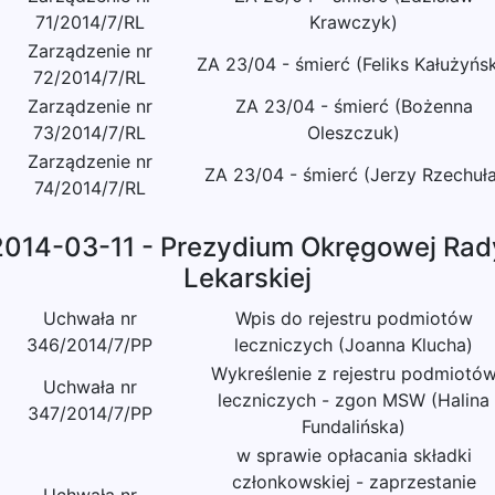
71/2014/7/RL
Krawczyk)
Zarządzenie nr
ZA 23/04 - śmierć (Feliks Kałużyńsk
72/2014/7/RL
Zarządzenie nr
ZA 23/04 - śmierć (Bożenna
73/2014/7/RL
Oleszczuk)
Zarządzenie nr
ZA 23/04 - śmierć (Jerzy Rzechuła
74/2014/7/RL
2014-03-11 - Prezydium Okręgowej Rad
Lekarskiej
Uchwała nr
Wpis do rejestru podmiotów
346/2014/7/PP
leczniczych (Joanna Klucha)
Wykreślenie z rejestru podmiotó
Uchwała nr
leczniczych - zgon MSW (Halina
347/2014/7/PP
Fundalińska)
w sprawie opłacania składki
członkowskiej - zaprzestanie