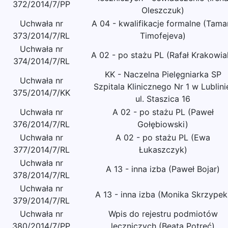
372/2014/7/PP
Oleszczuk)
Uchwała nr
A 04 - kwalifikacje formalne (Tama
373/2014/7/RL
Timofejeva)
Uchwała nr
A 02 - po stażu PL (Rafał Krakowia
374/2014/7/RL
KK - Naczelna Pielęgniarka SP
Uchwała nr
Szpitala Klinicznego Nr 1 w Lublini
375/2014/7/KK
ul. Staszica 16
Uchwała nr
A 02 - po stażu PL (Paweł
376/2014/7/RL
Gołębiowski)
Uchwała nr
A 02 - po stażu PL (Ewa
377/2014/7/RL
Łukaszczyk)
Uchwała nr
A 13 - inna izba (Paweł Bojar)
378/2014/7/RL
Uchwała nr
A 13 - inna izba (Monika Skrzypek
379/2014/7/RL
Uchwała nr
Wpis do rejestru podmiotów
380/2014/7/PP
leczniczych (Beata Potręć)