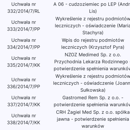
Uchwała nr
A 06 - cudzoziemiec po LEP (Andri
332/2014/7/RL
Lis)
Wykreślenie z rejestru podmiotó
Uchwała nr
leczniczych - oświadczenie (Mari
333/2014/7/PP
Stachyra)
Uchwała nr
Wpis do rejestru podmiotów
334/2014/7/PP
leczniczych (Krzysztof Pyra)
NZOZ Medimed Sp. z o.o.
Uchwała nr
Przychodnia Lekarza Rodzinnego 
335/2014/7/KK
potwierdzenie spełnienia warunkó
Wykreślenie z rejestru podmiotó
Uchwała nr
leczniczych - oświadczenie (Joan
336/2014/7/PP
Sułkowska)
Uchwała nr
Gastromed Rem Sp. z o.o. -
337/2014/7/KK
potwierdzenie spełnienia warunkó
CRH Żagiel Med Sp. z o.o. spółka
Uchwała nr
jawna - potwierdzenie spełnienia
338/2014/7/KK
warunków