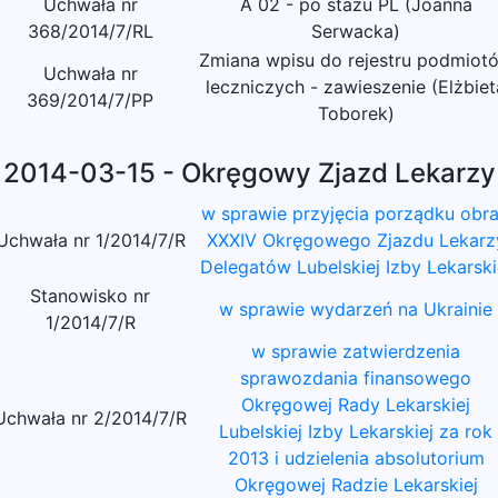
Uchwała nr
A 02 - po stażu PL (Joanna
368/2014/7/RL
Serwacka)
Zmiana wpisu do rejestru podmiot
Uchwała nr
leczniczych - zawieszenie (Elżbiet
369/2014/7/PP
Toborek)
2014-03-15 - Okręgowy Zjazd Lekarzy
w sprawie przyjęcia porządku obr
Uchwała nr 1/2014/7/R
XXXIV Okręgowego Zjazdu Lekarz
Delegatów Lubelskiej Izby Lekarski
Stanowisko nr
w sprawie wydarzeń na Ukrainie
1/2014/7/R
w sprawie zatwierdzenia
sprawozdania finansowego
Okręgowej Rady Lekarskiej
Uchwała nr 2/2014/7/R
Lubelskiej Izby Lekarskiej za rok
2013 i udzielenia absolutorium
Okręgowej Radzie Lekarskiej