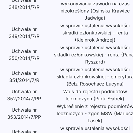
Uchwała nr
wykonywania zawodu na czas
348/2014/7/R
nieokreślony (Osińska-Krawiec
Jadwiga)
w sprawie ustalenia wysokości
Uchwała nr
składki członkowskiej - renta
349/2014/7/R
(Kleinrok Andrzej)
w sprawie ustalenia wysokości
Uchwała nr
składki członkowskiej - renta (Pan
350/2014/7/R
Ryszard)
w sprawie ustalenia wysokości
Uchwała nr
składki członkowskiej - emerytur
351/2014/7/R
(Bełz-Rosochacz Lucyna)
Uchwała nr
Wpis do rejestru podmiotów
352/2014/7/PP
leczniczych (Piotr Słabek)
Wykreślenie z rejestru podmiotó
Uchwała nr
leczniczych - zgon MSW (Marius
353/2014/7/PP
Lasek)
w sprawie ustalenia wysokości
Uchwała nr