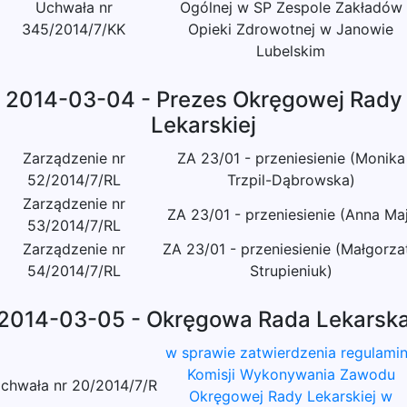
Uchwała nr
Ogólnej w SP Zespole Zakładów
345/2014/7/KK
Opieki Zdrowotnej w Janowie
Lubelskim
2014-03-04 - Prezes Okręgowej Rady
Lekarskiej
Zarządzenie nr
ZA 23/01 - przeniesienie (Monika
52/2014/7/RL
Trzpil-Dąbrowska)
Zarządzenie nr
ZA 23/01 - przeniesienie (Anna Ma
53/2014/7/RL
Zarządzenie nr
ZA 23/01 - przeniesienie (Małgorza
54/2014/7/RL
Strupieniuk)
2014-03-05 - Okręgowa Rada Lekarsk
w sprawie zatwierdzenia regulami
Komisji Wykonywania Zawodu
chwała nr 20/2014/7/R
Okręgowej Rady Lekarskiej w