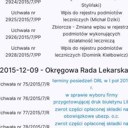
2924/2015/7/PP
Styliński)
Uchwała nr
Wpis do rejestru podmiotów
2925/2015/7/PP
leczniczych (Michał Dziki)
Zbiorcze - Zmiana wpisu w rejestr
Uchwała nr
podmiotów wykonujących
2926/2015/7/PP
działalność leczniczą
Uchwała nr
Wpis do rejestru podmiotów
2928/2015/7/PP
leczniczych (Dominik Kiełbowicz)
2015-12-09 - Okręgowa Rada Lekarsk
terminy posiedzeń ORL w I poł 20
chwała nr 75/2015/7/R
r.
w sprawie wyboru firmy
chwała nr 76/2015/7/R
przygotowującej druk biuletynu LI
zwrot części opłaconej składki n
chwała nr 77/2015/7/R
obowiązkowe ubezp. o.c.
zwrot części opłaconej składki n
chwała nr 78/2015/7/R