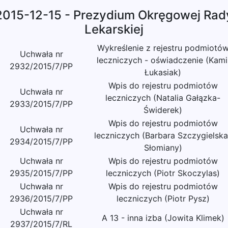
2015-12-15 - Prezydium Okręgowej Rad
Lekarskiej
Wykreślenie z rejestru podmiotó
Uchwała nr
leczniczych - oświadczenie (Kami
2932/2015/7/PP
Łukasiak)
Wpis do rejestru podmiotów
Uchwała nr
leczniczych (Natalia Gałązka-
2933/2015/7/PP
Świderek)
Wpis do rejestru podmiotów
Uchwała nr
leczniczych (Barbara Szczygielska
2934/2015/7/PP
Słomiany)
Uchwała nr
Wpis do rejestru podmiotów
2935/2015/7/PP
leczniczych (Piotr Skoczylas)
Uchwała nr
Wpis do rejestru podmiotów
2936/2015/7/PP
leczniczych (Piotr Pysz)
Uchwała nr
A 13 - inna izba (Jowita Klimek)
2937/2015/7/RL