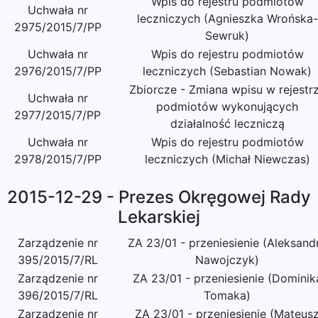
Wpis do rejestru podmiotów
Uchwała nr
leczniczych (Agnieszka Wrońska-
2975/2015/7/PP
Sewruk)
Uchwała nr
Wpis do rejestru podmiotów
2976/2015/7/PP
leczniczych (Sebastian Nowak)
Zbiorcze - Zmiana wpisu w rejestr
Uchwała nr
podmiotów wykonujących
2977/2015/7/PP
działalność leczniczą
Uchwała nr
Wpis do rejestru podmiotów
2978/2015/7/PP
leczniczych (Michał Niewczas)
2015-12-29 - Prezes Okręgowej Rady
Lekarskiej
Zarządzenie nr
ZA 23/01 - przeniesienie (Aleksand
395/2015/7/RL
Nawojczyk)
Zarządzenie nr
ZA 23/01 - przeniesienie (Dominik
396/2015/7/RL
Tomaka)
Zarządzenie nr
ZA 23/01 - przeniesienie (Mateus