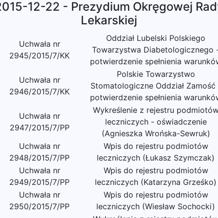
2015-12-22 - Prezydium Okręgowej Rad
Lekarskiej
Oddział Lubelski Polskiego
Uchwała nr
Towarzystwa Diabetologicznego 
2945/2015/7/KK
potwierdzenie spełnienia warunkó
Polskie Towarzystwo
Uchwała nr
Stomatologiczne Oddział Zamość 
2946/2015/7/KK
potwierdzenie spełnienia warunkó
Wykreślenie z rejestru podmiotó
Uchwała nr
leczniczych - oświadczenie
2947/2015/7/PP
(Agnieszka Wrońska-Sewruk)
Uchwała nr
Wpis do rejestru podmiotów
2948/2015/7/PP
leczniczych (Łukasz Szymczak)
Uchwała nr
Wpis do rejestru podmiotów
2949/2015/7/PP
leczniczych (Katarzyna Grześko)
Uchwała nr
Wpis do rejestru podmiotów
2950/2015/7/PP
leczniczych (Wiesław Sochocki)