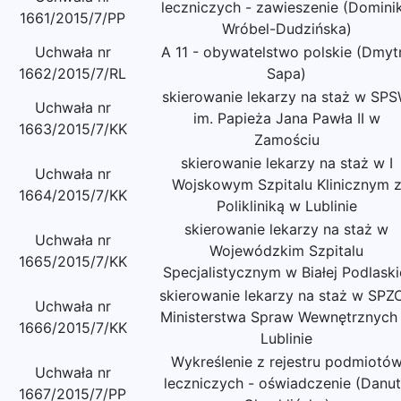
leczniczych - zawieszenie (Domini
1661/2015/7/PP
Wróbel-Dudzińska)
Uchwała nr
A 11 - obywatelstwo polskie (Dmyt
1662/2015/7/RL
Sapa)
skierowanie lekarzy na staż w SP
Uchwała nr
im. Papieża Jana Pawła II w
1663/2015/7/KK
Zamościu
skierowanie lekarzy na staż w I
Uchwała nr
Wojskowym Szpitalu Klinicznym 
1664/2015/7/KK
Polikliniką w Lublinie
skierowanie lekarzy na staż w
Uchwała nr
Wojewódzkim Szpitalu
1665/2015/7/KK
Specjalistycznym w Białej Podlaski
skierowanie lekarzy na staż w SPZ
Uchwała nr
Ministerstwa Spraw Wewnętrznych
1666/2015/7/KK
Lublinie
Wykreślenie z rejestru podmiotó
Uchwała nr
leczniczych - oświadczenie (Danu
1667/2015/7/PP