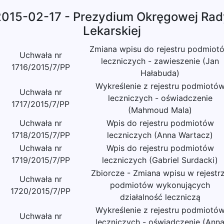
2015-02-17 - Prezydium Okręgowej Rad
Lekarskiej
Zmiana wpisu do rejestru podmiot
Uchwała nr
leczniczych - zawieszenie (Jan
1716/2015/7/PP
Hałabuda)
Wykreślenie z rejestru podmiotó
Uchwała nr
leczniczych - oświadczenie
1717/2015/7/PP
(Mahmoud Mala)
Uchwała nr
Wpis do rejestru podmiotów
1718/2015/7/PP
leczniczych (Anna Wartacz)
Uchwała nr
Wpis do rejestru podmiotów
1719/2015/7/PP
leczniczych (Gabriel Surdacki)
Zbiorcze - Zmiana wpisu w rejestr
Uchwała nr
podmiotów wykonujących
1720/2015/7/PP
działalność leczniczą
Wykreślenie z rejestru podmiotó
Uchwała nr
leczniczych - oświadczenie (Ann