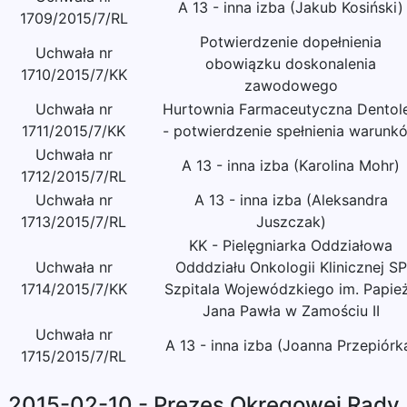
A 13 - inna izba (Jakub Kosiński)
1709/2015/7/RL
Potwierdzenie dopełnienia
Uchwała nr
obowiązku doskonalenia
1710/2015/7/KK
zawodowego
Uchwała nr
Hurtownia Farmaceutyczna Dentol
1711/2015/7/KK
- potwierdzenie spełnienia warunk
Uchwała nr
A 13 - inna izba (Karolina Mohr)
1712/2015/7/RL
Uchwała nr
A 13 - inna izba (Aleksandra
1713/2015/7/RL
Juszczak)
KK - Pielęgniarka Oddziałowa
Uchwała nr
Odddziału Onkologii Klinicznej SP
1714/2015/7/KK
Szpitala Wojewódzkiego im. Papie
Jana Pawła w Zamościu II
Uchwała nr
A 13 - inna izba (Joanna Przepiórk
1715/2015/7/RL
2015-02-10 - Prezes Okręgowej Rady