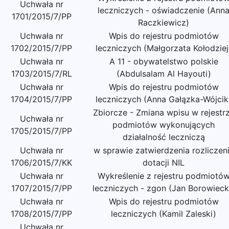
Uchwała nr
leczniczych - oświadczenie (Ann
1701/2015/7/PP
Raczkiewicz)
Uchwała nr
Wpis do rejestru podmiotów
1702/2015/7/PP
leczniczych (Małgorzata Kołodziej
Uchwała nr
A 11 - obywatelstwo polskie
1703/2015/7/RL
(Abdulsalam Al Hayouti)
Uchwała nr
Wpis do rejestru podmiotów
1704/2015/7/PP
leczniczych (Anna Gałązka-Wójcik
Zbiorcze - Zmiana wpisu w rejestr
Uchwała nr
podmiotów wykonujących
1705/2015/7/PP
działalność leczniczą
Uchwała nr
w sprawie zatwierdzenia rozliczen
1706/2015/7/KK
dotacji NIL
Uchwała nr
Wykreślenie z rejestru podmiotó
1707/2015/7/PP
leczniczych - zgon (Jan Borowieck
Uchwała nr
Wpis do rejestru podmiotów
1708/2015/7/PP
leczniczych (Kamil Zaleski)
Uchwała nr