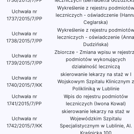
1736/2015/7/PP
leczniczych (Bernadetta Goździck
Wykreślenie z rejestru podmiotó
Uchwała nr
leczniczych - oświadczenie (Hann
1737/2015/7/PP
Ceglarska)
Wykreślenie z rejestru podmiotó
Uchwała nr
leczniczych - oświadczenie (Ann
1738/2015/7/PP
Dudzińska)
Zbiorcze - Zmiana wpisu w rejestr
Uchwała nr
podmiotów wykonujących
1739/2015/7/PP
działalność leczniczą
skierowanie lekarzy na staż w I
Uchwała nr
Wojskowym Szpitalu Klinicznym 
1740/2015/7/KK
Polikliniką w Lublinie
Uchwała nr
Wpis do rejestru podmiotów
1741/2015/7/PP
leczniczych (Iwona Kowal)
skierowanie lekarzy na staż w
Uchwała nr
Wojewódzkim Szpitalu
1742/2015/7/KK
Specjalistycznym w Lublinie, Al.
Kraśnicka 100