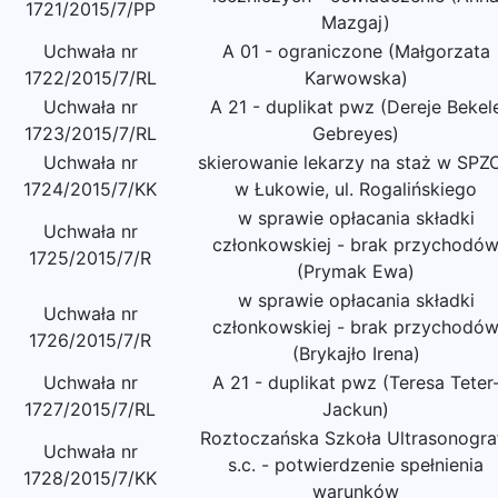
1721/2015/7/PP
Mazgaj)
Uchwała nr
A 01 - ograniczone (Małgorzata
1722/2015/7/RL
Karwowska)
Uchwała nr
A 21 - duplikat pwz (Dereje Bekel
1723/2015/7/RL
Gebreyes)
Uchwała nr
skierowanie lekarzy na staż w SPZ
1724/2015/7/KK
w Łukowie, ul. Rogalińskiego
w sprawie opłacania składki
Uchwała nr
członkowskiej - brak przychodó
1725/2015/7/R
(Prymak Ewa)
w sprawie opłacania składki
Uchwała nr
członkowskiej - brak przychodó
1726/2015/7/R
(Brykajło Irena)
Uchwała nr
A 21 - duplikat pwz (Teresa Teter
1727/2015/7/RL
Jackun)
Roztoczańska Szkoła Ultrasonograf
Uchwała nr
s.c. - potwierdzenie spełnienia
1728/2015/7/KK
warunków