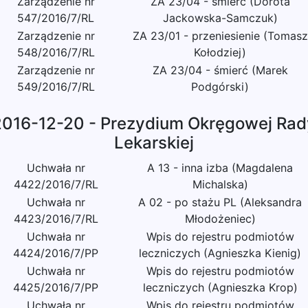
Zarządzenie nr
ZA 23/04 - śmierć (Dorota
547/2016/7/RL
Jackowska-Samczuk)
Zarządzenie nr
ZA 23/01 - przeniesienie (Tomasz
548/2016/7/RL
Kołodziej)
Zarządzenie nr
ZA 23/04 - śmierć (Marek
549/2016/7/RL
Podgórski)
2016-12-20 - Prezydium Okręgowej Rad
Lekarskiej
Uchwała nr
A 13 - inna izba (Magdalena
4422/2016/7/RL
Michalska)
Uchwała nr
A 02 - po stażu PL (Aleksandra
4423/2016/7/RL
Młodożeniec)
Uchwała nr
Wpis do rejestru podmiotów
4424/2016/7/PP
leczniczych (Agnieszka Kienig)
Uchwała nr
Wpis do rejestru podmiotów
4425/2016/7/PP
leczniczych (Agnieszka Krop)
Uchwała nr
Wpis do rejestru podmiotów