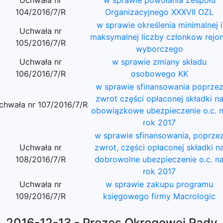
Uchwała nr
w sprawie powołania Zespołu
104/2016/7/R
Organizacyjnego XXXVII OZL
w sprawie określenia minimalnej i
Uchwała nr
maksymalnej liczby członkow rejo
105/2016/7/R
wyborczego
Uchwała nr
w sprawie zmiany składu
106/2016/7/R
osobowego KK
w sprawie sfinansowania poprze
zwrot części opłaconej składki n
chwała nr 107/2016/7/R
obowiązkowe ubezpieczenie o.c. 
rok 2017
w sprawie sfinansowania, poprze
Uchwała nr
zwrot, części opłaconej składki n
108/2016/7/R
dobrowolne ubezpieczenie o.c. n
rok 2017
Uchwała nr
w sprawie zakupu programu
109/2016/7/R
księgowego firmy Macrologic
2016-12-13 - Prezes Okręgowej Rady