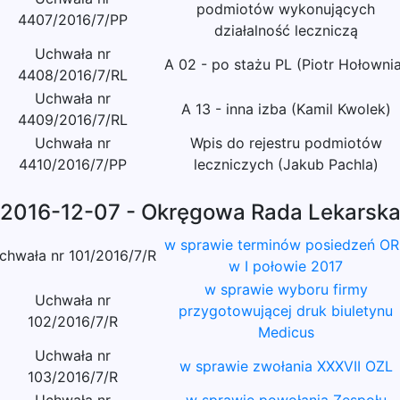
podmiotów wykonujących
4407/2016/7/PP
działalność leczniczą
Uchwała nr
A 02 - po stażu PL (Piotr Hołowni
4408/2016/7/RL
Uchwała nr
A 13 - inna izba (Kamil Kwolek)
4409/2016/7/RL
Uchwała nr
Wpis do rejestru podmiotów
4410/2016/7/PP
leczniczych (Jakub Pachla)
2016-12-07 - Okręgowa Rada Lekarsk
w sprawie terminów posiedzeń OR
chwała nr 101/2016/7/R
w I połowie 2017
w sprawie wyboru firmy
Uchwała nr
przygotowującej druk biuletynu
102/2016/7/R
Medicus
Uchwała nr
w sprawie zwołania XXXVII OZL
103/2016/7/R