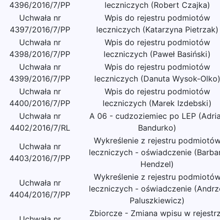
4396/2016/7/PP
leczniczych (Robert Czajka)
Uchwała nr
Wpis do rejestru podmiotów
4397/2016/7/PP
leczniczych (Katarzyna Pietrzak)
Uchwała nr
Wpis do rejestru podmiotów
4398/2016/7/PP
leczniczych (Paweł Basiński)
Uchwała nr
Wpis do rejestru podmiotów
4399/2016/7/PP
leczniczych (Danuta Wysok-Olko
Uchwała nr
Wpis do rejestru podmiotów
4400/2016/7/PP
leczniczych (Marek Izdebski)
Uchwała nr
A 06 - cudzoziemiec po LEP (Adri
4402/2016/7/RL
Bandurko)
Wykreślenie z rejestru podmiotó
Uchwała nr
leczniczych - oświadczenie (Barba
4403/2016/7/PP
Hendzel)
Wykreślenie z rejestru podmiotó
Uchwała nr
leczniczych - oświadczenie (Andrz
4404/2016/7/PP
Paluszkiewicz)
Zbiorcze - Zmiana wpisu w rejestr
Uchwała nr