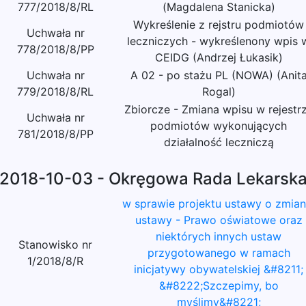
777/2018/8/RL
(Magdalena Stanicka)
Wykreślenie z rejstru podmiotów
Uchwała nr
leczniczych - wykreślenony wpis 
778/2018/8/PP
CEIDG (Andrzej Łukasik)
Uchwała nr
A 02 - po stażu PL (NOWA) (Anit
779/2018/8/RL
Rogal)
Zbiorcze - Zmiana wpisu w rejestr
Uchwała nr
podmiotów wykonujących
781/2018/8/PP
działalność leczniczą
2018-10-03 - Okręgowa Rada Lekarsk
w sprawie projektu ustawy o zmian
ustawy - Prawo oświatowe oraz
niektórych innych ustaw
Stanowisko nr
przygotowanego w ramach
1/2018/8/R
inicjatywy obywatelskiej &#8211;
&#8222;Szczepimy, bo
myślimy&#8221;