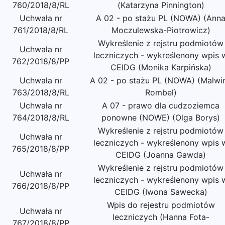
760/2018/8/RL
(Katarzyna Pinnington)
Uchwała nr
A 02 - po stażu PL (NOWA) (Ann
761/2018/8/RL
Moczulewska-Piotrowicz)
Wykreślenie z rejstru podmiotów
Uchwała nr
leczniczych - wykreślenony wpis 
762/2018/8/PP
CEIDG (Monika Karpińska)
Uchwała nr
A 02 - po stażu PL (NOWA) (Malwi
763/2018/8/RL
Rombel)
Uchwała nr
A 07 - prawo dla cudzoziemca
764/2018/8/RL
ponowne (NOWE) (Olga Borys)
Wykreślenie z rejstru podmiotów
Uchwała nr
leczniczych - wykreślenony wpis 
765/2018/8/PP
CEIDG (Joanna Gawda)
Wykreślenie z rejstru podmiotów
Uchwała nr
leczniczych - wykreślenony wpis 
766/2018/8/PP
CEIDG (Iwona Sawecka)
Wpis do rejestru podmiotów
Uchwała nr
leczniczych (Hanna Fota-
767/2018/8/PP