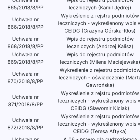
Uchwała nr
Wpis do rejestru podmiotów
865/2018/8/PP
leczniczych (Kamil Jędrej)
Wykreślenie z rejstru podmiotów
Uchwała nr
leczniczych - wykreślenony wpis 
866/2018/8/PP
CEIDG (Grażyna Górska-Kłos)
Uchwała nr
Wpis do rejestru podmiotów
868/2018/8/PP
leczniczych (Andrzej Kalisz)
Uchwała nr
Wpis do rejestru podmiotów
869/2018/8/PP
leczniczych (Milena Maciejewska
Wykreślenie z rejestru podmiotó
Uchwała nr
leczniczych - oświadczenie (Mart
870/2018/8/PP
Gawrońska)
Wykreślenie z rejstru podmiotów
Uchwała nr
leczniczych - wykreślenony wpis 
871/2018/8/PP
CEIDG (Sławomir Kiciak)
Wykreślenie z rejstru podmiotów
Uchwała nr
leczniczych - wykreślenony wpis 
872/2018/8/PP
CEIDG (Teresa Aftyka)
Uchwała nr
A 06 - prawo dla cudzoziemca