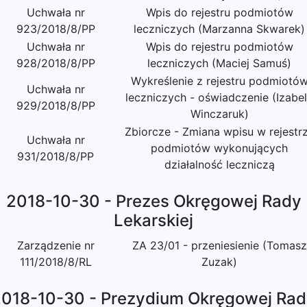
Uchwała nr
Wpis do rejestru podmiotów
923/2018/8/PP
leczniczych (Marzanna Skwarek)
Uchwała nr
Wpis do rejestru podmiotów
928/2018/8/PP
leczniczych (Maciej Samuś)
Wykreślenie z rejestru podmiotó
Uchwała nr
leczniczych - oświadczenie (Izabe
929/2018/8/PP
Winczaruk)
Zbiorcze - Zmiana wpisu w rejestr
Uchwała nr
podmiotów wykonujących
931/2018/8/PP
działalność leczniczą
2018-10-30 - Prezes Okręgowej Rady
Lekarskiej
Zarządzenie nr
ZA 23/01 - przeniesienie (Tomasz
111/2018/8/RL
Zuzak)
018-10-30 - Prezydium Okręgowej Ra