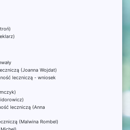
troń)
eklarz)
chwały
leczniczą (Joanna Wojdat)
ność leczniczą - wniosek
amczyk)
Sidorowicz)
ność leczniczą (Anna
eczniczą (Malwina Rombel)
 Michel)