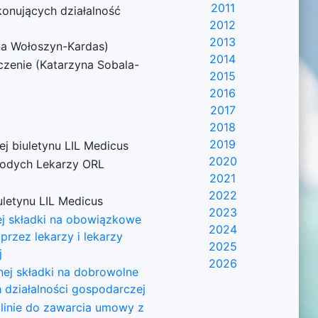
2011
onujących działalność
2012
2013
na Wołoszyn-Kardas)
2014
czenie (Katarzyna Sobala-
2015
2016
2017
2018
2019
j biuletynu LIL Medicus
2020
Młodych Lekarzy ORL
2021
2022
uletynu LIL Medicus
2023
ej składki na obowiązkowe
2024
przez lekarzy i lekarzy
2025
j
2026
nej składki na dobrowolne
 działalności gospodarczej
linie do zawarcia umowy z