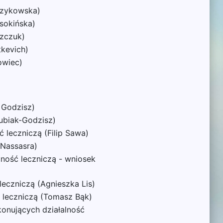
trzykowska)
sokińska)
szczuk)
tkevich)
owiec)
ł Godzisz)
Kubiak-Godzisz)
 leczniczą (Filip Sawa)
 Nassasra)
ność leczniczą - wniosek
eczniczą (Agnieszka Lis)
 leczniczą (Tomasz Bąk)
onujących działalność