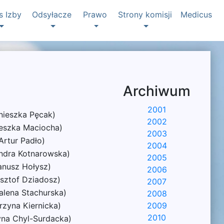
s Izby
Odsyłacze
Prawo
Strony komisji
Medicus
Archiwum
2001
nieszka Pęcak)
2002
ieszka Maciocha)
2003
Artur Padło)
2004
andra Kotnarowska)
2005
anusz Hołysz)
2006
ysztof Dziadosz)
2007
alena Stachurska)
2008
rzyna Kiernicka)
2009
2010
yna Chyl-Surdacka)