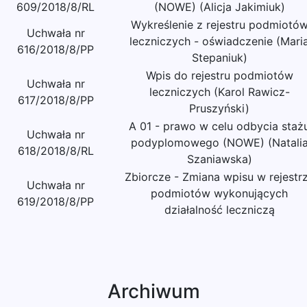
609/2018/8/RL
(NOWE) (Alicja Jakimiuk)
Wykreślenie z rejestru podmiotó
Uchwała nr
leczniczych - oświadczenie (Mari
616/2018/8/PP
Stepaniuk)
Wpis do rejestru podmiotów
Uchwała nr
leczniczych (Karol Rawicz-
617/2018/8/PP
Pruszyński)
A 01 - prawo w celu odbycia staż
Uchwała nr
podyplomowego (NOWE) (Natali
618/2018/8/RL
Szaniawska)
Zbiorcze - Zmiana wpisu w rejestr
Uchwała nr
podmiotów wykonujących
619/2018/8/PP
działalność leczniczą
Archiwum