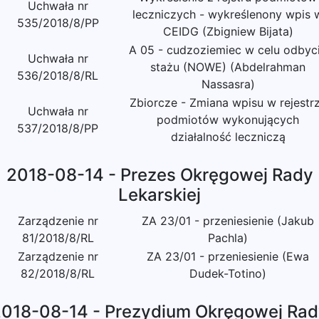
Uchwała nr
leczniczych - wykreślenony wpis 
535/2018/8/PP
CEIDG (Zbigniew Bijata)
A 05 - cudzoziemiec w celu odbyc
Uchwała nr
stażu (NOWE) (Abdelrahman
536/2018/8/RL
Nassasra)
Zbiorcze - Zmiana wpisu w rejestr
Uchwała nr
podmiotów wykonujących
537/2018/8/PP
działalność leczniczą
2018-08-14 - Prezes Okręgowej Rady
Lekarskiej
Zarządzenie nr
ZA 23/01 - przeniesienie (Jakub
81/2018/8/RL
Pachla)
Zarządzenie nr
ZA 23/01 - przeniesienie (Ewa
82/2018/8/RL
Dudek-Totino)
018-08-14 - Prezydium Okręgowej Ra