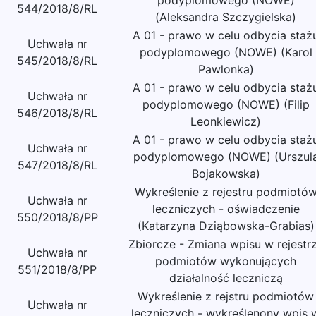
podyplomowego (NOWE)
544/2018/8/RL
(Aleksandra Szczygielska)
A 01 - prawo w celu odbycia staż
Uchwała nr
podyplomowego (NOWE) (Karol
545/2018/8/RL
Pawlonka)
A 01 - prawo w celu odbycia staż
Uchwała nr
podyplomowego (NOWE) (Filip
546/2018/8/RL
Leonkiewicz)
A 01 - prawo w celu odbycia staż
Uchwała nr
podyplomowego (NOWE) (Urszul
547/2018/8/RL
Bojakowska)
Wykreślenie z rejestru podmiotó
Uchwała nr
leczniczych - oświadczenie
550/2018/8/PP
(Katarzyna Dziąbowska-Grabias)
Zbiorcze - Zmiana wpisu w rejestr
Uchwała nr
podmiotów wykonujących
551/2018/8/PP
działalność leczniczą
Wykreślenie z rejstru podmiotów
Uchwała nr
leczniczych - wykreślenony wpis 