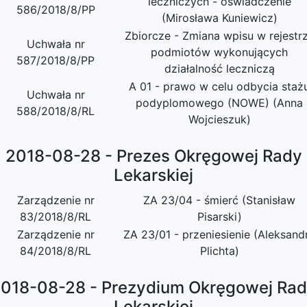
leczniczych - oświadczenie
586/2018/8/PP
(Mirosława Kuniewicz)
Zbiorcze - Zmiana wpisu w rejestr
Uchwała nr
podmiotów wykonujących
587/2018/8/PP
działalność leczniczą
A 01 - prawo w celu odbycia staż
Uchwała nr
podyplomowego (NOWE) (Anna
588/2018/8/RL
Wojcieszuk)
2018-08-28 - Prezes Okręgowej Rady
Lekarskiej
Zarządzenie nr
ZA 23/04 - śmierć (Stanisław
83/2018/8/RL
Pisarski)
Zarządzenie nr
ZA 23/01 - przeniesienie (Aleksand
84/2018/8/RL
Plichta)
018-08-28 - Prezydium Okręgowej Ra
Lekarskiej