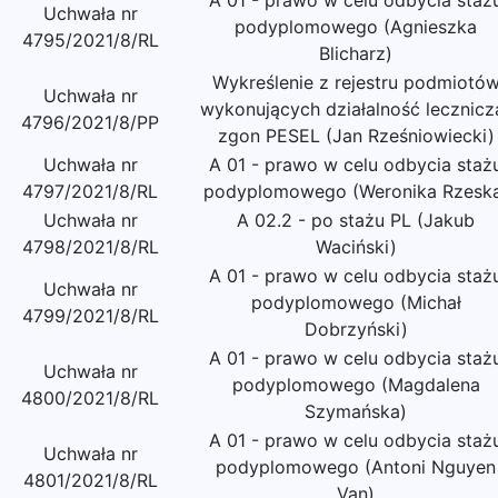
A 01 - prawo w celu odbycia staż
Uchwała nr
podyplomowego (Agnieszka
4795/2021/8/RL
Blicharz)
Wykreślenie z rejestru podmiotó
Uchwała nr
wykonujących działalność lecznicz
4796/2021/8/PP
zgon PESEL (Jan Rześniowiecki)
Uchwała nr
A 01 - prawo w celu odbycia staż
4797/2021/8/RL
podyplomowego (Weronika Rzesk
Uchwała nr
A 02.2 - po stażu PL (Jakub
4798/2021/8/RL
Waciński)
A 01 - prawo w celu odbycia staż
Uchwała nr
podyplomowego (Michał
4799/2021/8/RL
Dobrzyński)
A 01 - prawo w celu odbycia staż
Uchwała nr
podyplomowego (Magdalena
4800/2021/8/RL
Szymańska)
A 01 - prawo w celu odbycia staż
Uchwała nr
podyplomowego (Antoni Nguyen
4801/2021/8/RL
Van)