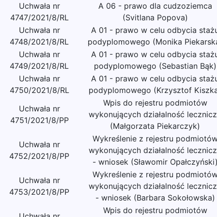
Uchwała nr
A 06 - prawo dla cudzoziemca
4747/2021/8/RL
(Svitlana Popova)
Uchwała nr
A 01 - prawo w celu odbycia staż
4748/2021/8/RL
podyplomowego (Monika Piekarsk
Uchwała nr
A 01 - prawo w celu odbycia staż
4749/2021/8/RL
podyplomowego (Sebastian Bąk)
Uchwała nr
A 01 - prawo w celu odbycia staż
4750/2021/8/RL
podyplomowego (Krzysztof Kiszk
Wpis do rejestru podmiotów
Uchwała nr
wykonujących działalność lecznic
4751/2021/8/PP
(Małgorzata Piekarczyk)
Wykreślenie z rejestru podmiotó
Uchwała nr
wykonujących działalność lecznic
4752/2021/8/PP
- wniosek (Sławomir Opałczyński
Wykreślenie z rejestru podmiotó
Uchwała nr
wykonujących działalność lecznic
4753/2021/8/PP
- wniosek (Barbara Sokołowska)
Wpis do rejestru podmiotów
Uchwała nr