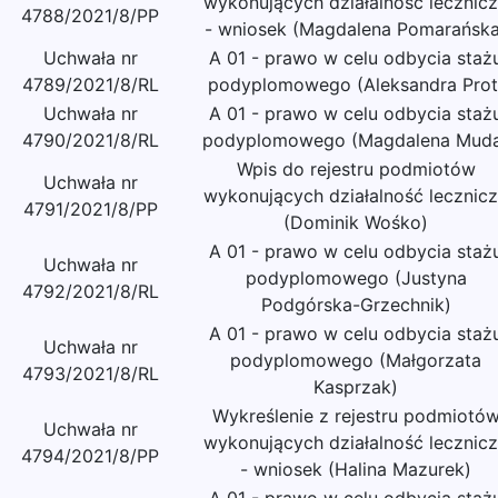
wykonujących działalność lecznic
4788/2021/8/PP
- wniosek (Magdalena Pomarańska
Uchwała nr
A 01 - prawo w celu odbycia staż
4789/2021/8/RL
podyplomowego (Aleksandra Prot
Uchwała nr
A 01 - prawo w celu odbycia staż
4790/2021/8/RL
podyplomowego (Magdalena Mud
Wpis do rejestru podmiotów
Uchwała nr
wykonujących działalność lecznic
4791/2021/8/PP
(Dominik Wośko)
A 01 - prawo w celu odbycia staż
Uchwała nr
podyplomowego (Justyna
4792/2021/8/RL
Podgórska-Grzechnik)
A 01 - prawo w celu odbycia staż
Uchwała nr
podyplomowego (Małgorzata
4793/2021/8/RL
Kasprzak)
Wykreślenie z rejestru podmiotó
Uchwała nr
wykonujących działalność lecznic
4794/2021/8/PP
- wniosek (Halina Mazurek)