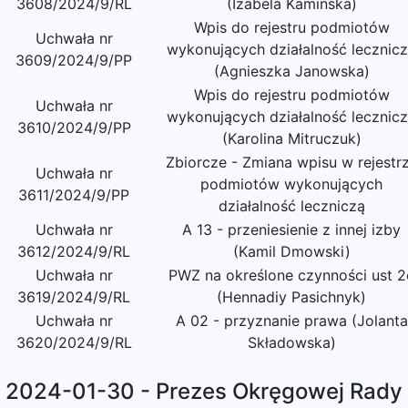
3608/2024/9/RL
(Izabela Kamińska)
Wpis do rejestru podmiotów
Uchwała nr
wykonujących działalność lecznic
3609/2024/9/PP
(Agnieszka Janowska)
Wpis do rejestru podmiotów
Uchwała nr
wykonujących działalność lecznic
3610/2024/9/PP
(Karolina Mitruczuk)
Zbiorcze - Zmiana wpisu w rejestr
Uchwała nr
podmiotów wykonujących
3611/2024/9/PP
działalność leczniczą
Uchwała nr
A 13 - przeniesienie z innej izby
3612/2024/9/RL
(Kamil Dmowski)
Uchwała nr
PWZ na określone czynności ust 2
3619/2024/9/RL
(Hennadiy Pasichnyk)
Uchwała nr
A 02 - przyznanie prawa (Jolanta
3620/2024/9/RL
Składowska)
2024-01-30 - Prezes Okręgowej Rady