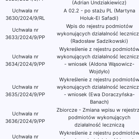
(Adrian Undziakiewicz)
Uchwała nr
A 02.2 - po stażu PL (Martyna
3630/2024/9/RL
Holuk-El Safadi)
Wpis do rejestru podmiotów
Uchwała nr
wykonujących działalność lecznic
3633/2024/9/PP
(Radosław Sadzikowski)
Wykreślenie z rejestru podmiotó
Uchwała nr
wykonujących działalność lecznic
3634/2024/9/PP
- wniosek (Aldona Wąsowicz-
Wojdyło)
Wykreślenie z rejestru podmiotó
Uchwała nr
wykonujących działalność lecznic
3635/2024/9/PP
- wniosek (Ewa Doraczyńska-
Banach)
Zbiorcze - Zmiana wpisu w rejestr
Uchwała nr
podmiotów wykonujących
3636/2024/9/PP
działalność leczniczą
Wykreślenie z rejestru podmiotó
Uchwała nr