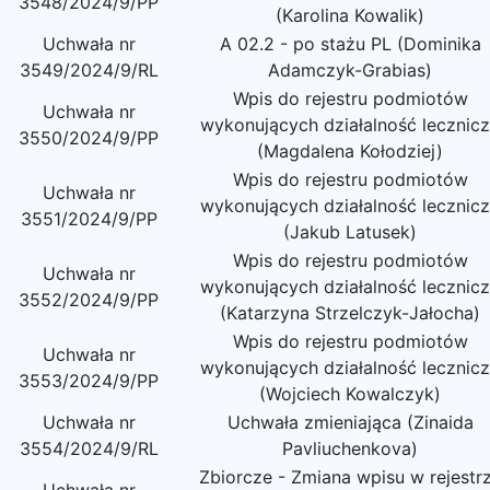
3548/2024/9/PP
(Karolina Kowalik)
Uchwała nr
A 02.2 - po stażu PL (Dominika
3549/2024/9/RL
Adamczyk-Grabias)
Wpis do rejestru podmiotów
Uchwała nr
wykonujących działalność lecznic
3550/2024/9/PP
(Magdalena Kołodziej)
Wpis do rejestru podmiotów
Uchwała nr
wykonujących działalność lecznic
3551/2024/9/PP
(Jakub Latusek)
Wpis do rejestru podmiotów
Uchwała nr
wykonujących działalność lecznic
3552/2024/9/PP
(Katarzyna Strzelczyk-Jałocha)
Wpis do rejestru podmiotów
Uchwała nr
wykonujących działalność lecznic
3553/2024/9/PP
(Wojciech Kowalczyk)
Uchwała nr
Uchwała zmieniająca (Zinaida
3554/2024/9/RL
Pavliuchenkova)
Zbiorcze - Zmiana wpisu w rejestr