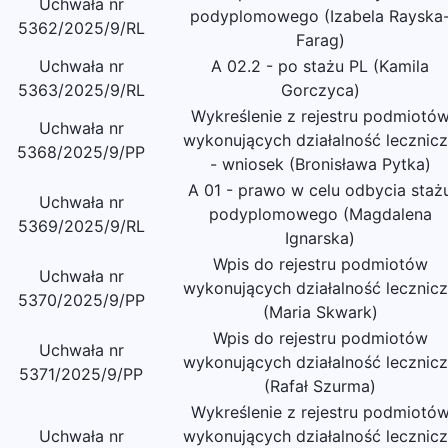
Uchwała nr
podyplomowego (Izabela Rayska
5362/2025/9/RL
Farag)
Uchwała nr
A 02.2 - po stażu PL (Kamila
5363/2025/9/RL
Gorczyca)
Wykreślenie z rejestru podmiotó
Uchwała nr
wykonujących działalność lecznic
5368/2025/9/PP
- wniosek (Bronisława Pytka)
A 01 - prawo w celu odbycia staż
Uchwała nr
podyplomowego (Magdalena
5369/2025/9/RL
Ignarska)
Wpis do rejestru podmiotów
Uchwała nr
wykonujących działalność lecznic
5370/2025/9/PP
(Maria Skwark)
Wpis do rejestru podmiotów
Uchwała nr
wykonujących działalność lecznic
5371/2025/9/PP
(Rafał Szurma)
Wykreślenie z rejestru podmiotó
Uchwała nr
wykonujących działalność lecznic