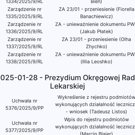
1334/2025/9/RL
Bień)
Zarządzenie nr
ZA 23/01 - przeniesienie (Fiorella
1335/2025/9/RL
Banachiewicz)
Zarządzenie nr
ZA - unieważnienie dokumentu P
1336/2025/9/RL
(Jakub Płatek)
Zarządzenie nr
ZA 23/01 - przeniesienie (Olha
1337/2025/9/RL
Zhychko)
Zarządzenie nr
ZA - unieważnienie dokumentu P
1338/2025/9/RL
(Illia Leoshko)
025-01-28 - Prezydium Okręgowej Ra
Lekarskiej
Wykreślenie z rejestru podmiotó
Uchwała nr
wykonujących działalność lecznic
5376/2025/9/PP
- wniosek (Tadeusz Listos)
Wpis do rejestru podmiotów
Uchwała nr
wykonujących działalność lecznic
5377/2025/9/PP
(Marcin Blajer)