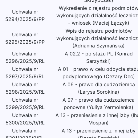
Skrzypczak)
Wykreślenie z rejestru podmiotó
Uchwała nr
wykonujących działalność lecznic
5294/2025/9/PP
- wniosek (Maciej Łączyk)
Wpis do rejestru podmiotów
Uchwała nr
wykonujących działalność lecznic
5295/2025/9/PP
(Adrianna Szymańska)
Uchwała nr
A 02.2 - po stażu PL (Konrad
5296/2025/9/RL
Sarzyński)
Uchwała nr
A 01 - prawo w celu odbycia staż
5297/2025/9/RL
podyplomowego (Cezary Dec)
Uchwała nr
A 06 - prawo dla cudzoziemca
5298/2025/9/RL
(Larysa Sorokina)
Uchwała nr
A 07 - prawo dla cudzoziemca
5299/2025/9/RL
ponowne (Yuliya Yermolenka)
Uchwała nr
A 13 - przeniesienie z innej izby (Ih
5300/2025/9/RL
Mospan)
Uchwała nr
A 13 - przeniesienie z innej izby