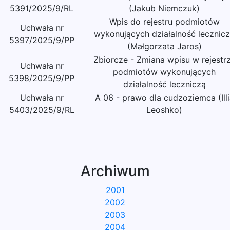
5391/2025/9/RL
(Jakub Niemczuk)
Wpis do rejestru podmiotów
Uchwała nr
wykonujących działalność lecznic
5397/2025/9/PP
(Małgorzata Jaros)
Zbiorcze - Zmiana wpisu w rejestr
Uchwała nr
podmiotów wykonujących
5398/2025/9/PP
działalność leczniczą
Uchwała nr
A 06 - prawo dla cudzoziemca (Illi
5403/2025/9/RL
Leoshko)
Archiwum
2001
2002
2003
2004