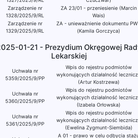
1327/2025/9/RL
Czuczwar)
Zarządzenie nr
ZA 23/01 - przeniesienie (Marcin
1328/2025/9/RL
Wais)
Zarządzenie nr
ZA - unieważnienie dokumentu P
1329/2025/9/RL
(Kamila Gorczyca)
2025-01-21 - Prezydium Okręgowej Rad
Lekarskiej
Wpis do rejestru podmiotów
Uchwała nr
wykonujących działalność lecznic
5359/2025/9/PP
(Artur Kostrzewa)
Wpis do rejestru podmiotów
Uchwała nr
wykonujących działalność lecznic
5360/2025/9/PP
(Izabela Orłowska)
Wpis do rejestru podmiotów
Uchwała nr
wykonujących działalność lecznic
5361/2025/9/PP
(Ewelina Zygmunt-Siembida)
A 01 - prawo w celu odbycia staż