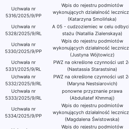
Wpis do rejestru podmiotów
Uchwała nr
wykonujących działalność lecznic
5316/2025/9/PP
(Katarzyna Smolińska)
Uchwała nr
A 05 - cudzoziemiec w celu odbyc
5328/2025/9/RL
stażu (Natallia Zialenskaya)
Wpis do rejestru podmiotów
Uchwała nr
wykonujących działalność lecznic
5330/2025/9/PP
(Justyna Wójtowicz)
Uchwała nr
PWZ na określone czynności ust 2
5331/2025/9/RL
(Nastassia Starastsina)
Uchwała nr
PWZ na określone czynności ust 2
5332/2025/9/RL
(Maryna Nestsiarovich)
Uchwała nr
ponowne przyznanie prawa
5333/2025/9/RL
(Abdullatef Khmmaj)
Wpis do rejestru podmiotów
Uchwała nr
wykonujących działalność lecznic
5334/2025/9/PP
(Magdalena Świstowska)
Wpis do rejestru podmiotów