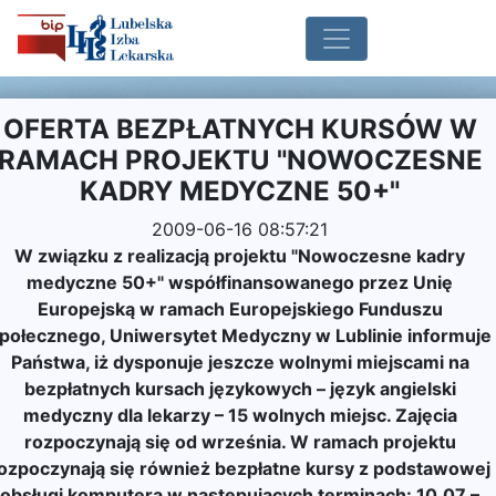
OFERTA BEZPŁATNYCH KURSÓW W
RAMACH PROJEKTU "NOWOCZESNE
KADRY MEDYCZNE 50+"
2009-06-16 08:57:21
W związku z realizacją projektu "Nowoczesne kadry
medyczne 50+" współfinansowanego przez Unię
Europejską w ramach Europejskiego Funduszu
połecznego, Uniwersytet Medyczny w Lublinie informuje
Państwa, iż dysponuje jeszcze wolnymi miejscami na
bezpłatnych kursach językowych – język angielski
medyczny dla lekarzy – 15 wolnych miejsc. Zajęcia
rozpoczynają się od września. W ramach projektu
ozpoczynają się również bezpłatne kursy z podstawowej
obsługi komputera w następujących terminach: 10.07 –